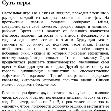
Суть игры
Настольная игра The Castles of Burgundy проходит в течение 5
раундов, каждый из которых состоит из пяти фаз. На
протяжении партии феодалы собирают тайлы,
совершенствуют своё поместье, продают товары и нанимают
рабочих. Время игры зависит от большого количества
факторов, включая хитрость и опытность феодалов, но в
среднем одно путешествие к замкам Бургундии может
занимать от 30 минут до полутора часов игры. Главная
особенность игры – это множество способов получать
победные очки, каждый из которых по-своему эффективен,
поэтому каждый игрок сможет найти свою тактику. Один
предпочитает развивать животноводство, увеличивая свой
престиж благодаря тучным стадам. Другой делает ставку на
корабли, улучшающие инициативу и способствующие
эффективной торговле. Третий застраивает городские
кварталы, хитроумно используя свойства зданий. Список
можно продолжать бесконечно.
В основе игры бросок двух шестигранных кубиков, выпавшие
числа которого и задают возможные действия игрока на этот
ход. Например, выбросив 2 и 5, игрок может использовать
«двойку», чтобы приобрести дозорную башню, и выставить её
на «пятый» тайл города, что позволит задействовать башню с