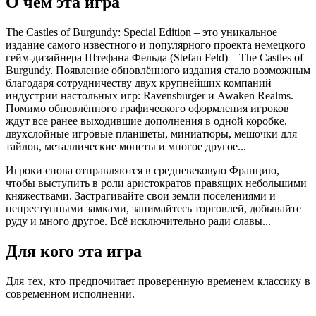
О чём эта игра
The Castles of Burgundy: Special Edition – это уникальное
издание самого известного и популярного проекта немецкого
гейм-дизайнера Штефана Фельда (Stefan Feld) – The Castles of
Burgundy. Появление обновлённого издания стало возможным
благодаря сотрудничеству двух крупнейших компаний
индустрии настольных игр: Ravensburger и Awaken Realms.
Помимо обновлённого графического оформления игроков
ждут все ранее выходившие дополнения в одной коробке,
двухслойные игровые планшеты, миниатюры, мешочки для
тайлов, металлические монеты и многое другое...
Игроки снова отправляются в средневековую Францию,
чтобы выступить в роли аристократов правящих небольшими
княжествами. Застрагивайте свои земли поселениями и
непреступными замками, занимайтесь торговлей, добывайте
руду и много другое. Всё исключительно ради славы...
Для кого эта игра
Для тех, кто предпочитает проверенную временем классику в
современном исполнении.