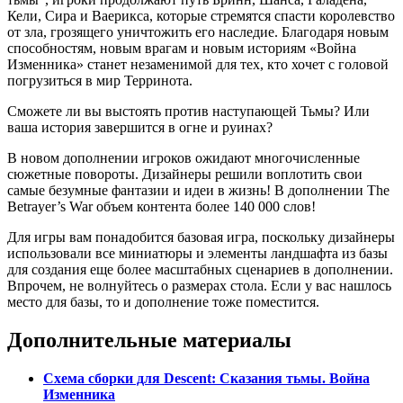
Кели, Сира и Ваерикса, которые стремятся спасти королевство
от зла, грозящего уничтожить его наследие. Благодаря новым
способностям, новым врагам и новым историям «Война
Изменника» станет незаменимой для тех, кто хочет с головой
погрузиться в мир Терринота.
Сможете ли вы выстоять против наступающей Тьмы? Или
ваша история завершится в огне и руинах?
В новом дополнении игроков ожидают многочисленные
сюжетные повороты. Дизайнеры решили воплотить свои
самые безумные фантазии и идеи в жизнь! В дополнении The
Betrayer’s War объем контента более 140 000 слов!
Для игры вам понадобится базовая игра, поскольку дизайнеры
использовали все миниатюры и элементы ландшафта из базы
для создания еще более масштабных сценариев в дополнении.
Впрочем, не волнуйтесь о размерах стола. Если у вас нашлось
место для базы, то и дополнение тоже поместится.
Дополнительные материалы
Схема сборки для Descent: Сказания тьмы. Война
Изменника