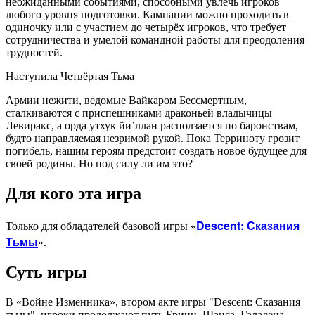
неожиданными событиями, способными увлечь игроков
любого уровня подготовки. Кампании можно проходить в
одиночку или с участием до четырёх игроков, что требует
сотрудничества и умелой командной работы для преодоления
трудностей.
Наступила Четвёртая Тьма
Армии нежити, ведомые Вайкаром Бессмертным,
сталкиваются с приспешниками драконьей владычицы
Левиракс, а орда утхук йи’ллан расползается по баронствам,
будто направляемая незримой рукой. Пока Терриноту грозит
погибель, нашим героям предстоит создать новое будущее для
своей родины. Но под силу ли им это?
Для кого эта игра
Descent: Сказания
Только для обладателей базовой игры «
Тьмы
».
Суть игры
В «Войне Изменника», втором акте игры "Descent: Сказания
тьмы", игроки продолжают путь Бринн, Шанса, Галадена,