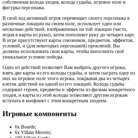
собственная колода злодея, колода судьбы, игровое поле и
фигурка персонажа.
В свой ход активный игрок перемещает своего персонажа в
различные локации на своем поле, использует одно или
несколько действий, изображенных на той локации (часто,
играя в карты из руки), затем пополняет руку до четырех карт.
В игре присутствуют карты союзников, предметов, эффектов,
условий, и (для некоторых персонажей) проклятий. Вы
должны использовать свои карты, чтобы выполнить своё
уникальное условие победы.
Одно из действий позволяет Вам выбрать другого игрока,
взять две карты из его колоды судьбы, и затем сыграть одну из
них на игровое поле этого игрока, покрывая два из четырех
клеток действий на одной из его локаций. Колода судьбы
содержит героев, предметы и эффекты из фильма конкретного
злодея, и карты из этой колоды позволяют другим игрокам
вступать в конфликт с этим конкретным злодеем.
Игровые компоненты
6x Boards;
6x Villain Movers;
180 Villain Cards;