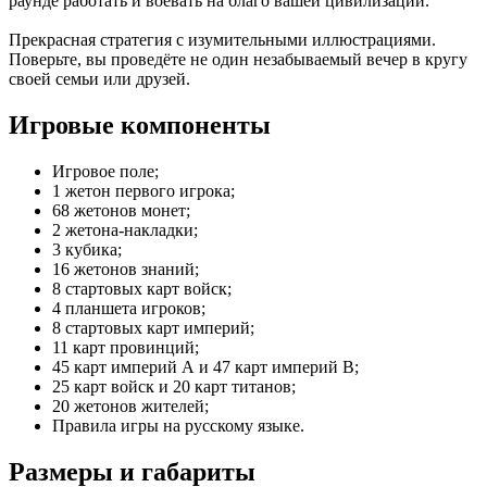
раунде работать и воевать на благо вашей цивилизации.
Прекрасная стратегия с изумительными иллюстрациями.
Поверьте, вы проведёте не один незабываемый вечер в кругу
своей семьи или друзей.
Игровые компоненты
Игровое поле;
1 жетон первого игрока;
68 жетонов монет;
2 жетона-накладки;
3 кубика;
16 жетонов знаний;
8 стартовых карт войск;
4 планшета игроков;
8 стартовых карт империй;
11 карт провинций;
45 карт империй А и 47 карт империй В;
25 карт войск и 20 карт титанов;
20 жетонов жителей;
Правила игры на русскому языке.
Размеры и габариты