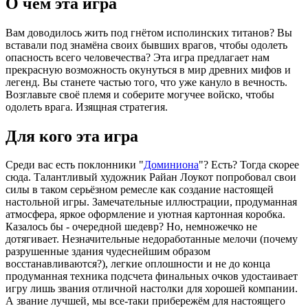
О чём эта игра
Вам доводилось жить под гнётом исполинских титанов? Вы
вставали под знамёна своих бывших врагов, чтобы одолеть
опасность всего человечества? Эта игра предлагает нам
прекрасную возможность окунуться в мир древних мифов и
легенд. Вы станете частью того, что уже кануло в вечность.
Возглавьте своё племя и соберите могучее войско, чтобы
одолеть врага. Изящная стратегия.
Для кого эта игра
Среди вас есть поклонники "
Доминиона
"? Есть? Тогда скорее
сюда. Талантливый художник Райан Лоукот попробовал свои
силы в таком серьёзном ремесле как создание настоящей
настольной игры. Замечательные иллюстрации, продуманная
атмосфера, яркое оформление и уютная картонная коробка.
Казалось бы - очередной шедевр? Но, немножечко не
дотягивает. Незначительные недоработанные мелочи (почему
разрушенные здания чудеснейшим образом
восстанавливаются?), легкие оплошности и не до конца
продуманная техника подсчета финальных очков удостаивает
игру лишь звания отличной настолки для хорошей компании.
А звание лучшей, мы все-таки прибережём для настоящего