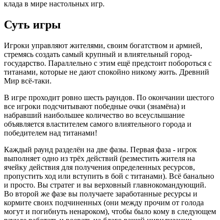
клада в мире настольных игр.
Суть игры
Игроки управляют жителями, своим богатством и армией,
стремясь создать самый крупный и влиятельный город-
государство. Параллельно с этим ещё предстоит побороться с
титанами, которые не дают спокойно никому жить. Древний
Мир всё-таки.
В игре проходит ровно шесть раундов. По окончании шестого
все игроки подсчитывают победные очки (знамёна) и
набравший наибольшее количество во всеуслышание
объявляется властителем самого влиятельного города и
победителем над титанами!
Каждый раунд разделён на две фазы. Первая фаза - игрок
выполняет одно из трёх действий (резместить жителя на
ячейку действия для получения определенных ресурсов,
пропустить ход или вступить в бой с титанами). Всё банально
и просто. Вы стратег и вы верховный главнокомандующий.
Во второй же фазе вы получаете заработанные ресурсы и
кормите своих подчиненных (они между прочим от голода
могут и погибнуть ненароком), чтобы было кому в следующем