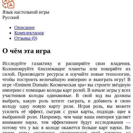
Язык настольной игры
Русский
Описание
Комплектация
Отзывы (0)
О чём эта игра
Исследуйте галактику и расширяйте свои владения.
Колонизируйте близлежащие планеты или покоряйте их
силой. Производите ресурсы и изучайте новые технологии,
чтобы построить величайшую империю и выиграть игру! В
игре «Eminent Domain: Космическая эра» вы строите звёздную
империю с помощью колоды карт ролей. В начале игры у всех
участников колоды одинаковые. В свой ход вы должны
выбрать, какую роль хотите сыграть, и добавить в свою
колоду одну новую карту роли. Играя роль, вы можете
усилить её эффект, сыграв с руки карты, подходя- щие к
выбранной роли. Например, чем чаще ваша империя уделяет
внимание науке, тем эффективнее будут исследования —
потому что у вас в колоде окажется больше карт науки. Во
время игры участники увеличивают своё влияние на