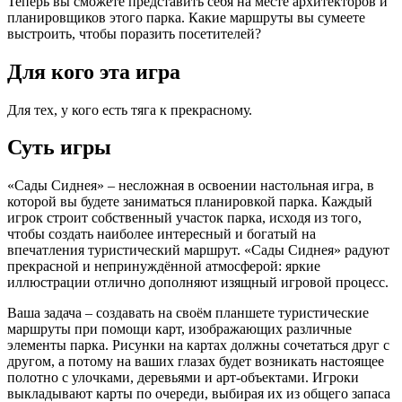
Теперь вы сможете представить себя на месте архитекторов и
планировщиков этого парка. Какие маршруты вы сумеете
выстроить, чтобы поразить посетителей?
Для кого эта игра
Для тех, у кого есть тяга к прекрасному.
Суть игры
«Сады Сиднея» – несложная в освоении настольная игра, в
которой вы будете заниматься планировкой парка. Каждый
игрок строит собственный участок парка, исходя из того,
чтобы создать наиболее интересный и богатый на
впечатления туристический маршрут. «Сады Сиднея» радуют
прекрасной и непринуждённой атмосферой: яркие
иллюстрации отлично дополняют изящный игровой процесс.
Ваша задача – создавать на своём планшете туристические
маршруты при помощи карт, изображающих различные
элементы парка. Рисунки на картах должны сочетаться друг с
другом, а потому на ваших глазах будет возникать настоящее
полотно с улочками, деревьями и арт-объектами. Игроки
выкладывают карты по очереди, выбирая их из общего запаса