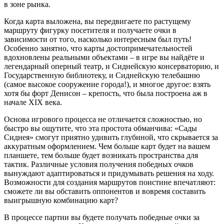
в зоне рынка.
Когда карта выложена, вы передвигаете по растущему
маршруту фигурку посетителя и получаете очки в
зависимости от того, насколько интересным был путь!
Особенно занятно, что карты достопримечательностей
вдохновлены реальными объектами – в игре вы найдёте и
легендарный оперный театр, и Сиднейскую консерваторию, и
Государственную библиотеку, и Сиднейскую телебашню
(самое высокое сооружение города!), и многое другое: взять
хотя бы форт Денисон – крепость, что была построена аж в
начале XIX века.
Основа игрового процесса не отличается сложностью, но
быстро вы ощутите, что эта простота обманчива: «Сады
Сиднея» смогут приятно удивить глубиной, что скрывается за
аккуратным оформлением. Чем больше карт будет на вашем
планшете, тем больше будет возникать пространства для
тактик. Различные условия получения победных очков
вынуждают адаптироваться и придумывать решения на ходу.
Возможности для создания маршрутов поистине впечатляют:
сможете ли вы обставить оппонентов и вовремя составить
выигрышную комбинацию карт?
В процессе партии вы будете получать победные очки за