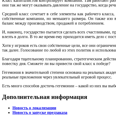
Класс капиталистов контролирует компании. Там работают раб
они так же могут оказывать давление на государство, когда ре
Средний класс сочетает в себе элементы как рабочего класса,
собственные компании, но меньшего размера. Он также изо в
баланс между производством, продажей и потреблением.
И, наконец, государство пытается сделать всех счастливыми, п
влезть в долги. В то же время ему приходится иметь дело с 
Хотя у игроков есть свои собственные цели, все они ограниче
так далее. Голосование по любой из этих политик и использова
Благодаря тщательному планированию, стратегическим действи
повестку дня. Сможете ли вы привести свой класс к победе?
Гегемония в значительной степени основана на реальных акаде
реальные приложения через увлекательный игровой процесс.
Есть много способов достичь гегемонии – какой из них вы выб
Дополнительная информация
Новость о локализации
Новость о запуске предзаказа