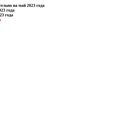
ельно на май 2023 года
23 года
23 года
а