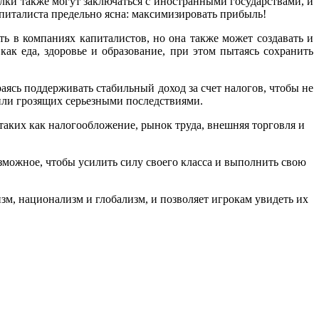
лки также могут заключаться с иностранными государствами, и
капиталиста предельно ясна: максимизировать прибыль!
ать в компаниях капиталистов, но она также может создавать и
ак еда, здоровье и образование, при этом пытаясь сохранить
раясь поддерживать стабильный доход за счет налогов, чтобы не
или грозящих серьезными последствиями.
таких как налогообложение, рынок труда, внешняя торговля и
можное, чтобы усилить силу своего класса и выполнить свою
зм, национализм и глобализм, и позволяет игрокам увидеть их