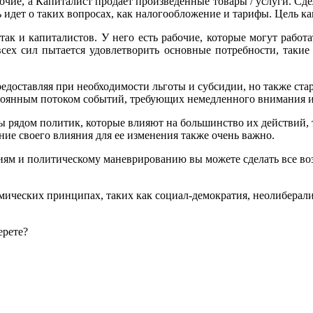
очие, а Капиталист продает произведенные товары / услуги. Сде
чь идет о таких вопросах, как налогообложение и тарифы. Цель 
 так и капиталистов. У него есть рабочие, которые могут работ
сех сил пытается удовлетворить основные потребности, такие к
редоставляя при необходимости льготы и субсидии, но также ста
постоянным потоком событий, требующих немедленного внимания 
ны рядом политик, которые влияют на большинство их действий, 
ние своего влияния для ее изменения также очень важно.
ям и политическому маневрированию вы можете сделать все воз
мических принципах, таких как социал-демократия, неолиберали
ерете?