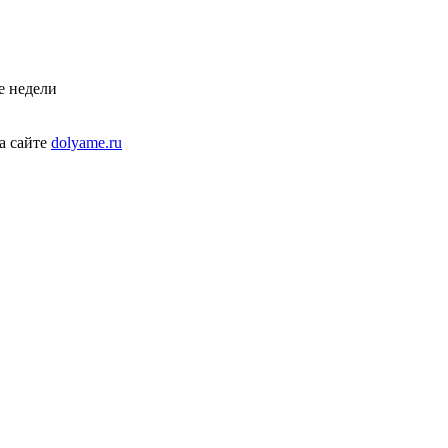
е недели
а сайте
dolyame.ru