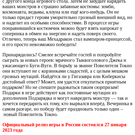
с другого конца игрового стола. Затем не забудьте нарядить
ваших монстров в страшно забавные костюмы: зомби,
космонавта, ведьмы, клоуна или ещё кого-нибудь. Он не
только придаст героям уморительно грозный внешний вид, но
и наделит их особыми способностями. В процессе игры
понравившийся костюмчик можно будет взять напрокат у
соперника в обмен на энергию и надеть поверх своего.
Отлично, теперь ваш Мехадракон стал вампиром-принцессой,
и его просто невозможно победить!
Принарядились? Смелее встречайте гостей и попробуйте
сыграть за новых героев: мрачного Тыквоголового Джека и
ужасающего Буги-Вуги. В борьбу за звание Повелителя Токио
они вступают не с корзинками сладостей, а с целым мешком
грозных мутаций. Найдётся ли у Гигазавра или Киберкисы
достойный ответ? Может, им удастся откупиться приятным
подарком? Но не спешите радоваться таким сюрпризам!
Подарки в игре действуют как постоянные мутации из
дополнения Подзарядка и могут навредить монстру — так и
хочется передарить их тому, кто вырвался вперёд. Вечеринка в
самом разгаре, но победу будет праздновать только один –
новый Повелитель Токио.
Официальный релиз игры в России состоялся 27 января
2023 года