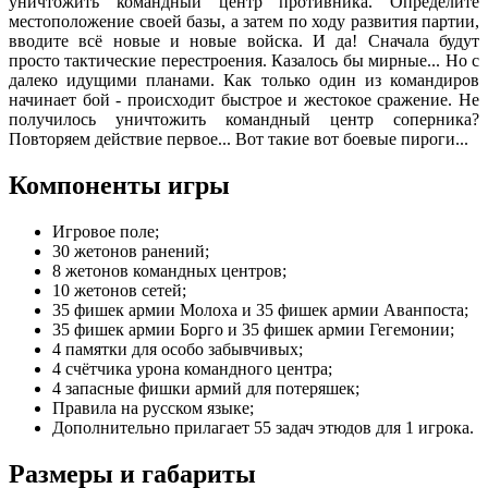
уничтожить командный центр противника. Определите
местоположение своей базы, а затем по ходу развития партии,
вводите всё новые и новые войска. И да! Сначала будут
просто тактические перестроения. Казалось бы мирные... Но с
далеко идущими планами. Как только один из командиров
начинает бой - происходит быстрое и жестокое сражение. Не
получилось уничтожить командный центр соперника?
Повторяем действие первое... Вот такие вот боевые пироги...
Компоненты игры
Игровое поле;
30 жетонов ранений;
8 жетонов командных центров;
10 жетонов сетей;
35 фишек армии Молоха и 35 фишек армии Аванпоста;
35 фишек армии Борго и 35 фишек армии Гегемонии;
4 памятки для особо забывчивых;
4 счётчика урона командного центра;
4 запасные фишки армий для потеряшек;
Правила на русском языке;
Дополнительно прилагает 55 задач этюдов для 1 игрока.
Размеры и габариты