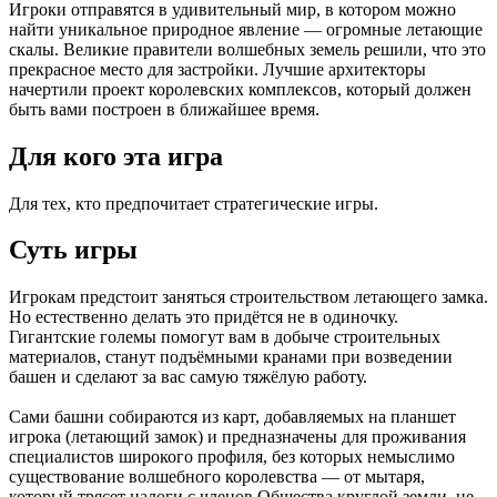
Игроки отправятся в удивительный мир, в котором можно
найти уникальное природное явление — огромные летающие
скалы. Великие правители волшебных земель решили, что это
прекрасное место для застройки. Лучшие архитекторы
начертили проект королевских комплексов, который должен
быть вами построен в ближайшее время.
Для кого эта игра
Для тех, кто предпочитает стратегические игры.
Суть игры
Игрокам предстоит заняться строительством летающего замка.
Но естественно делать это придётся не в одиночку.
Гигантские големы помогут вам в добыче строительных
материалов, станут подъёмными кранами при возведении
башен и сделают за вас самую тяжёлую работу.
Сами башни собираются из карт, добавляемых на планшет
игрока (летающий замок) и предназначены для проживания
специалистов широкого профиля, без которых немыслимо
существование волшебного королевства — от мытаря,
который трясет налоги с членов Общества круглой земли, не