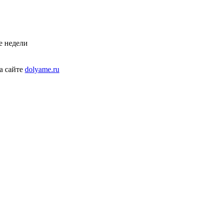
е недели
а сайте
dolyame.ru