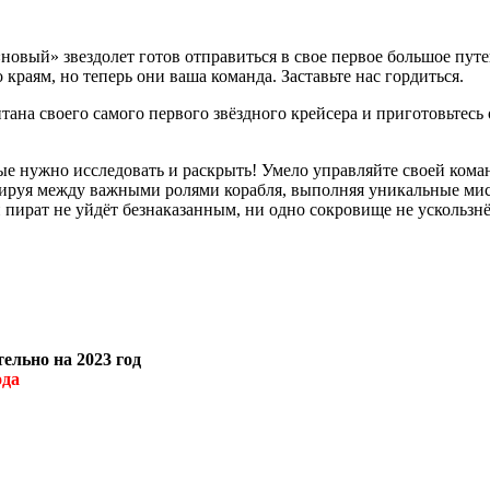
овый» звездолет готов отправиться в свое первое большое путе
краям, но теперь они ваша команда. Заставьте нас гордиться.
итана своего самого первого звёздного крейсера и приготовьтес
ые нужно исследовать и раскрыть! Умело управляйте своей кома
сируя между важными ролями корабля, выполняя уникальные ми
 пират не уйдёт безнаказанным, ни одно сокровище не ускользнё
ельно на 2023 год
ода