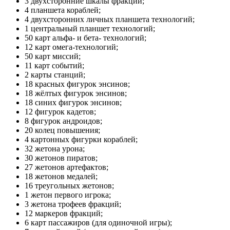
3 двухсторонние шкалы фракций;
4 планшета кораблей;
4 двухсторонних личных планшета технологий;
1 центральный планшет технологий;
50 карт альфа- и бета- технологий;
12 карт омега-технологий;
50 карт миссий;
11 карт событий;
2 карты станций;
18 красных фигурок энсинов;
18 жёлтых фигурок энсинов;
18 синих фигурок энсинов;
12 фигурок кадетов;
8 фигурок андроидов;
20 колец повышения;
4 картонных фигурки кораблей;
32 жетона урона;
30 жетонов пиратов;
27 жетонов артефактов;
18 жетонов медалей;
16 треугольных жетонов;
1 жетон первого игрока;
3 жетона трофеев фракций;
12 маркеров фракций;
6 карт пассажиров (для одиночной игры);