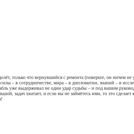
лёт, только что вернувшийся с ремонта (поверьте, он ничем не 
силы – в сотрудничестве, мира – в дипломатии, знаний – в иссл
рабль уже выдерживал не один удар судьбы – и под вашим руков
ой, задач хватает, и если вы не займётесь ими, то это сделает к
м!