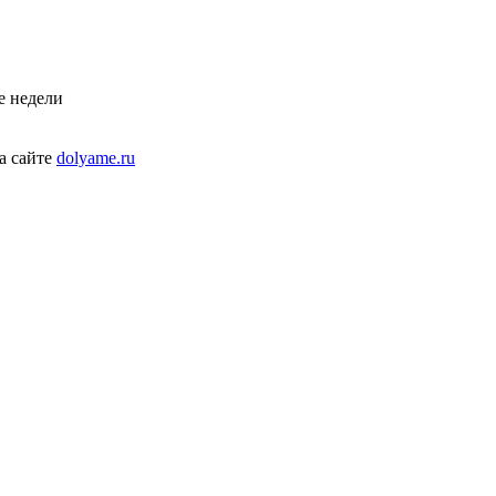
е недели
а сайте
dolyame.ru