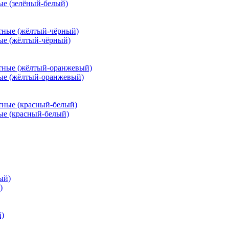
ые (зелёный-белый)
ые (жёлтый-чёрный)
ые (жёлтый-оранжевый)
ые (красный-белый)
)