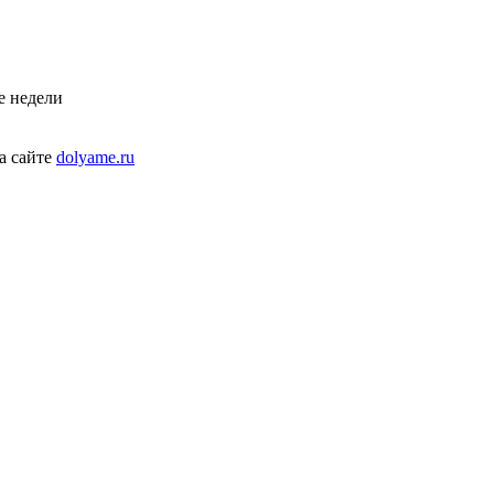
е недели
а сайте
dolyame.ru