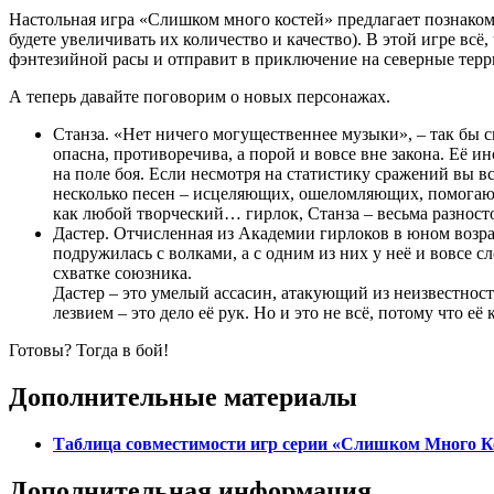
Настольная игра «Слишком много костей» предлагает познаком
будете увеличивать их количество и качество). В этой игре всё,
фэнтезийной расы и отправит в приключение на северные террит
А теперь давайте поговорим о новых персонажах.
Станза. «Нет ничего могущественнее музыки», – так бы с
опасна, противоречива, а порой и вовсе вне закона. Её и
на поле боя. Если несмотря на статистику сражений вы в
несколько песен – исцеляющих, ошеломляющих, помогающи
как любой творческий… гирлок, Станза – весьма разнос
Дастер. Отчисленная из Академии гирлоков в юном возрас
подружилась с волками, а с одним из них у неё и вовсе 
схватке союзника.
Дастер – это умелый ассасин, атакующий из неизвестност
лезвием – это дело её рук. Но и это не всё, потому что
Готовы? Тогда в бой!
Дополнительные материалы
Таблица совместимости игр серии «Слишком Много К
Дополнительная информация