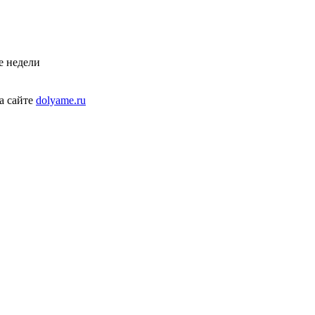
е недели
а сайте
dolyame.ru