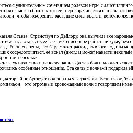
иться с удивительным сочетанием ролевой игры с дайсбилдингом
 что вы знаете о бросках костей, переворачивается с ног на голов
ории, чтобы искоренить растущие силы врага и, конечно же, поб
казала Станза. Странствуя по Дейлору, она выучила все народны
нструмент, лютара, имеет лезвие, способное ранить не хуже, чем 
сегда были уверены, что бард может раскидать врагов одним мощ
х сосредоточиться, её вокал (иногда) может нанести нехилый у
торонний персонаж.
те за хулиганство и непослушание, Дастер большую часть своего
сложились особенные отношения. Эта связь с волками подарила е
и, который не брезгует пользоваться гаджетами. Если из клубо
 её компаньон – это огромный кровожадный волк с говорящим имен
остей»