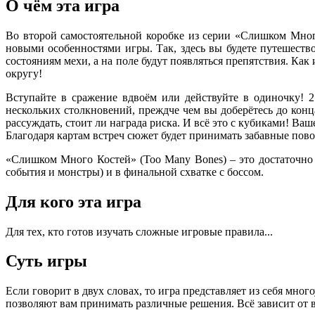
О чём эта игра
Во второй самостоятельной коробке из серии «Слишком Мног
новыми особенностями игры. Так, здесь вы будете путешеств
состояниям мехи, а на поле будут появляться препятствия. Как 
округу!
Вступайте в сражение вдвоём или действуйте в одиночку! 
нескольких столкновений, преждче чем вы доберётесь до конц
рассуждать, стоит ли награда риска. И всё это с кубиками! Ва
Благодаря картам встреч сюжет будет принимать забавные пово
«Слишком Много Костей» (Too Many Bones) – это достаточно 
события и монстры) и в финальной схватке с боссом.
Для кого эта игра
Для тех, кто готов изучать сложные игровые правила...
Суть игры
Если говорит в двух словах, то игра представляет из себя мн
позволяют вам принимать различные решения. Всё зависит от ва