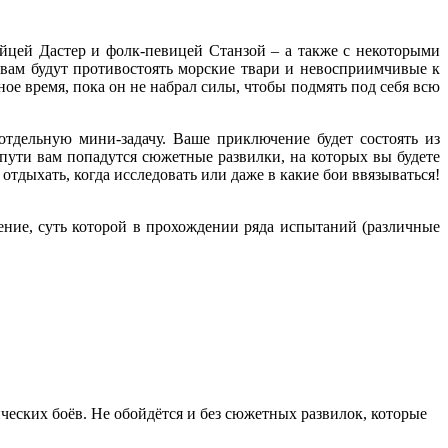
йцей Дастер и фолк-певицей Станзой – а также с некоторыми
 вам будут противостоять морские твари и невосприимчивые к
нное время, пока он не набрал силы, чтобы подмять под себя всю
тдельную мини-задачу. Ваше приключение будет состоять из
 пути вам попадутся сюжетные развилки, на которых вы будете
отдыхать, когда исследовать или даже в какие бои ввязываться!
ение, суть которой в прохождении ряда испытаний (различные
ических боёв. Не обойдётся и без сюжетных развилок, которые