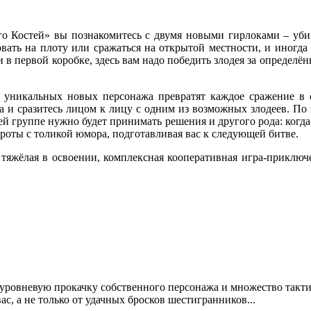
о Костей» вы познакомитесь с двумя новыми гирлоками – уби
овать на плоту или сражаться на открытой местности, и иногда
и в первой коробке, здесь вам надо победить злодея за определё
2 уникальных новых персонажа превратят каждое сражение в о
а и сразитесь лицом к лицу с одним из возможных злодеев. По
шей группе нужно будет принимать решения и другого рода: когда 
роты с толикой юмора, подготавливая вас к следующей битве.
тяжёлая в освоении, комплексная кооперативная игра-приключ
огоуровневую прокачку собственного персонажа и множество такт
с, а не только от удачных бросков шестигранников...