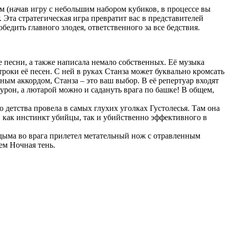
 (начав игру с небольшим набором кубиков, в процессе вы
у. Эта стратегическая игра превратит вас в представителей
едить главного злодея, ответственного за все бедствия.
е песни, а также написала немало собственных. Её музыка
строки её песен. С ней в руках Станза может буквально кромсать
ным аккордом, Станза – это ваш выбор. В её репертуар входят
рон, а лютарой можно и садануть врага по башке! В общем,
 детства провела в самых глухих уголках Густолесья. Там она
й как инстинкт убийцы, так и убийственно эффективного в
в дыма во врага прилетел метательный нож с отравленным
ем Ночная тень.