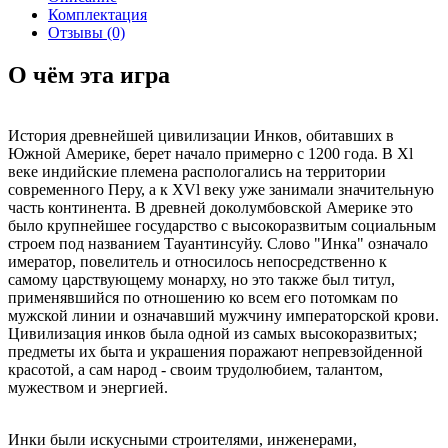
Комплектация
Отзывы (0)
О чём эта игра
История древнейшей цивилизации Инков, обитавших в
Южной Америке, берет начало примерно с 1200 года. В Xl
веке индийские племена распологались на территории
современного Перу, а к XVl веку уже занимали значительную
часть континента. В древней доколумбовской Америке это
было крупнейшее государство с высокоразвитым социальным
строем под названием Тауантинсуйу. Слово "Инка" означало
имератор, повелитель и относилось непосредственно к
самому царствующему монарху, но это также был титул,
применявшийся по отношению ко всем его потомкам по
мужской линии и означавший мужчину императорской крови.
Цивилизация инков была одной из самых высокоразвитых;
предметы их быта и украшения поражают непревзойденной
красотой, а сам народ - своим трудолюбием, талантом,
мужеством и энергией.
Инки были искусными строителями, инженерами,