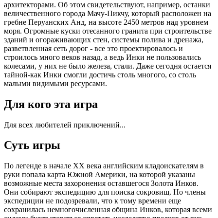
архитекторами. Об этом свидетельствуют, например, останки
величественного города Мачу-Пикчу, который расположен на
гребне Перуанских Анд, на высоте 2450 метров над уровнем
моря. Огромные куски отесанного гранита при строительстве
зданий и огораживающих стен, системы полива и дренажа,
разветвленная сеть дорог - все это проектировалось и
строилось много веков назад, а ведь Инки не пользовались
колесами, у них не было железа, стали. Даже сегодня остается
тайной-как Инки смогли достичь столь многого, со столь
малыми видимыми ресурсами.
Для кого эта игра
Для всех любителей приключений...
Суть игры
По легенде в начале ХХ века английским кладоискателям в
руки попала карта Южной Америки, на которой указаны
возможные места захоронения оставшегося Золота Инков.
Они собирают экспедицию для поиска сокровищ. Но члены
экспедиции не подозревали, что к тому времени еще
сохранилась немногочисленная община Инков, которая всеми