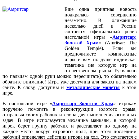
Ещё одна приятная новость
подкралась совершенно
незаметно. В ближайшие
несколько дней в России
состоится официальный релиз
настольной игры «
Амритсар:
Золотой Храм
» (Amritsar: The
Golden Temple). Если вы
предпочитаете комплексные
игры и вам по душе индийская
тематика (на которую игр на
отечественном рынке буквально
по пальцам одной руки можно пересчитать), то обязательно
обратите внимание! Игра уже доступна для заказа на нашем
сайте. К слову, доступны и
металлические монеты
к этой
игре.
В настольной игре «
Амритсар: Золотой Храм
» игрокам
поручено помогать в реконструкции золотого храма,
отправляя своих рабочих и слона для выполнения основных
задач. В игре используется механика манкалы, в которой
игрок берет группу рабочих и расставляет по одному на
каждое место вокруг игрового поля, при этом последний
рабочий определяет действия игрока на ход. Это сочетается с