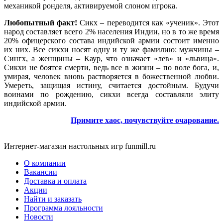
механикой ронделя, активируемой слоном игрока.
Любопытный факт!
Сикх – переводится как «ученик». Этот
народ составляет всего 2% населения Индии, но в то же время
20% офицерского состава индийской армии состоит именно
их них. Все сикхи носят одну и ту же фамилию: мужчины –
Сингх, а женщины – Каур, что означает «лев» и «львица».
Сикхи не боятся смерти, ведь все в жизни – по воле бога, и,
умирая, человек вновь растворяется в божественной любви.
Умереть, защищая истину, считается достойным. Будучи
воинами по рождению, сикхи всегда составляли элиту
индийской армии.
Примите хаос, почувствуйте очарование.
Интернет-магазин настольных игр funmill.ru
О компании
Вакансии
Доставка и оплата
Акции
Найти и заказать
Программа лояльности
Новости