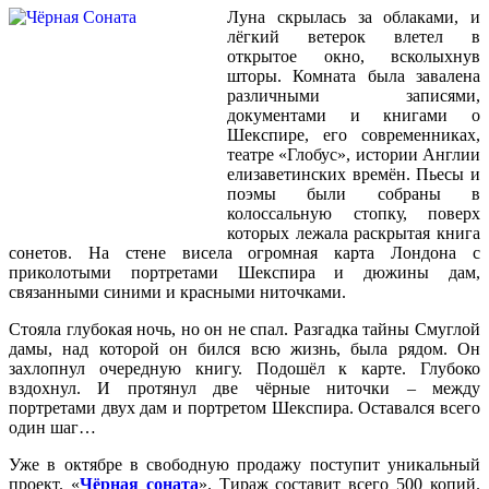
Луна скрылась за облаками, и
лёгкий ветерок влетел в
открытое окно, всколыхнув
шторы. Комната была завалена
различными записями,
документами и книгами о
Шекспире, его современниках,
театре «Глобус», истории Англии
елизаветинских времён. Пьесы и
поэмы были собраны в
колоссальную стопку, поверх
которых лежала раскрытая книга
сонетов. На стене висела огромная карта Лондона с
приколотыми портретами Шекспира и дюжины дам,
связанными синими и красными ниточками.
Стояла глубокая ночь, но он не спал. Разгадка тайны Смуглой
дамы, над которой он бился всю жизнь, была рядом. Он
захлопнул очередную книгу. Подошёл к карте. Глубоко
вздохнул. И протянул две чёрные ниточки – между
портретами двух дам и портретом Шекспира. Оставался всего
один шаг…
Уже в октябре в свободную продажу поступит уникальный
проект. «
Чёрная соната
». Тираж составит всего 500 копий.