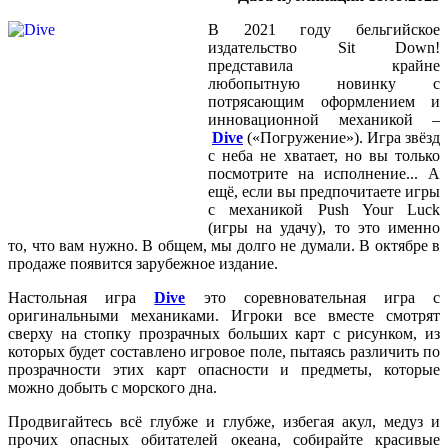
В 2021 году бельгийское
издательство Sit Down!
представила крайне
любопытную новинку с
потрясающим оформлением и
инновационной механикой –
Dive
(«Погружение»). Игра звёзд
с неба не хватает, но вы только
посмотрите на исполнение... А
ещё, если вы предпочитаете игры
с механикой Push Your Luck
(игры на удачу), то это именно
то, что вам нужно. В общем, мы долго не думали. В октябре в
продаже появится зарубежное издание.
Настольная игра
Dive
это соревновательная игра с
оригинальными механиками. Игроки все вместе смотрят
сверху на стопку прозрачных больших карт с рисунком, из
которых будет составлено игровое поле, пытаясь различить по
прозрачности этих карт опасности и предметы, которые
можно добыть с морского дна.
Продвигайтесь всё глубже и глубже, избегая акул, медуз и
прочих опасных обитателей океана, собирайте красивые