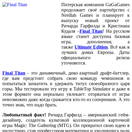
Питерская компания GaGaGames
продолжает своё партнёрство с
Nerdlab Games и планирует к
выпуску новый проект от
Ричарда Гарфилда и Кристиана
Кудаля –
Final Titan
! На русском
языке станет доступна базовая
игра, дополнения, а
также
Ultimate Edition
. Всё как в
лучших домах Европы. Даты
официального релиза
уточняются.
Final Titan
– это динамичный, дико азартный драфт-баттлер,
где вам предстоит собрать свою команду чемпионов и
попытаться захватить и удержать титул своеобразного царя
горы. Мы тестировали эту игру в TableTop Simulator и даже в
этом формате она нереально увлекает: оторваться от игры
невозможно даже когда сражается кто-то из соперников. А это
точно знак, что надо брать.
Любопытный факт!
Ричард Гарфилд – американский гейм-
дизайнер, создатель культовой коллекционной карточной
игры Magic: The Gathering (MTG). Он превратил свою идею в
индустрию, став профессором математики и уволившись ради