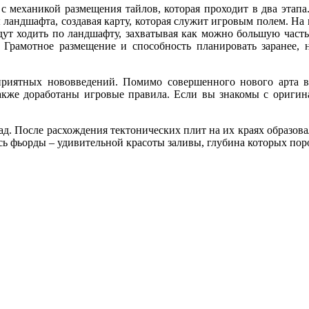
а с механикой размещения тайлов, которая проходит в два этап
ландшафта, создавая карту, которая служит игровым полем. На
удут ходить по ландшафту, захватывая как можно большую част
 Грамотное размещение и способность планировать заранее,
риятных нововведений. Помимо совершенного нового арта в 
акже доработаны игровые правила. Если вы знакомы с оригина
д. После расхождения тектонических плит на их краях образов
сь фьорды – удивительной красоты заливы, глубина которых пор