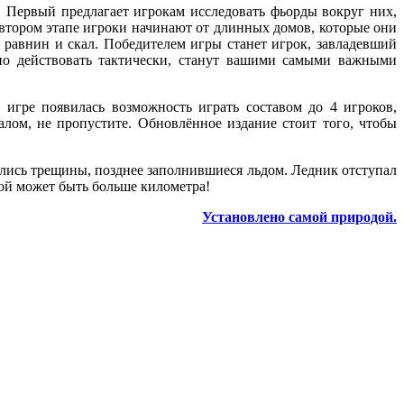
а. Первый предлагает игрокам исследовать фьорды вокруг них,
 втором этапе игроки начинают от длинных домов, которые они
ь равнин и скал. Победителем игры станет игрок, завладевший
 но действовать тактически, станут вашими самыми важными
игре появилась возможность играть составом до 4 игроков,
лом, не пропустите. Обновлённое издание стоит того, чтобы
ались трещины, позднее заполнившиеся льдом. Ледник отступал
ой может быть больше километра!
Установлено самой природой.