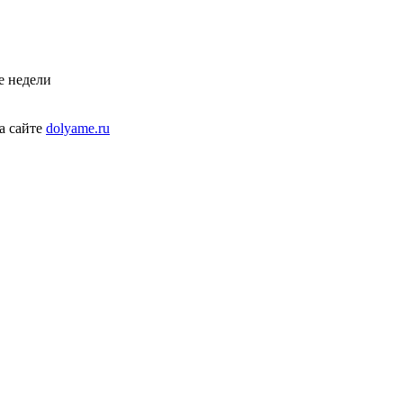
е недели
а сайте
dolyame.ru