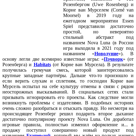
Розенбергом (Uwe Rosenberg) и
Корне ван Мурселем (Corné van
Moorsel) в 2019 году на
ежегодном мероприятии Essen
Spiel представили достаточно
простой, но невероятно
стильный абстракт под
названием Nova Luna (в России
игра выходила в 2021 году под
названием «
Новолуние
»). В
основу легли две всемирно известные игры: «
Пэчворк
» (от
Розенберга) и
Habitats
(от Корне ван Мурсела). В результате
получилась гремучая смесь, которой заинтересовались
крупные западные партнёры. Дальше что-то произошло и
если верить слухам и сплетням, то господин Корне ван
Мурсель испытал на себе культуру отмены в связи с рядом
неосторожных высказываний. В социальных сетях стали
призывать игнорировать его проекты. Как следствие могли
возникнуть проблемы с издателями. В подобных историях
очень сложно разобраться и отыскать правду. Но несмотря на
происходящее Розенберг решил подарить второе дыхание
достаточно популярному проекту Nova Luna. Он доработал
игровые правила, полностью изменил оформление и... в
продажу поступил совершенно новый продукт под
названием
Framework
, который мы ждём на полках нашего