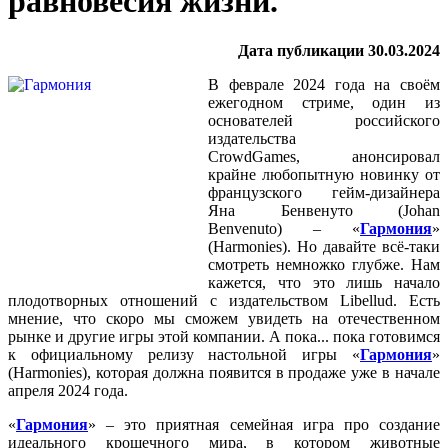
равновесия жизни.
Дата публикации 30.03.2024
В феврале 2024 года на своём
ежегодном стриме, один из
основателей российского
издательства
CrowdGames, анонсировал
крайне любопытную новинку от
французского гейм-дизайнера
Яна Бенвенуто (Johan
Benvenuto) – «
Гармония
»
(Harmonies). Но давайте всё-таки
смотреть немножко глубже. Нам
кажется, что это лишь начало
плодотворных отношений с издательством Libellud. Есть
мнение, что скоро мы сможем увидеть на отечественном
рынке и другие игры этой компании. А пока... пока готовимся
к официальному релизу настольной игры «
Гармония
»
(Harmonies), которая должна появится в продаже уже в начале
апреля 2024 года.
«
Гармония
» – это приятная семейная игра про создание
идеального крошечного мира, в котором животные