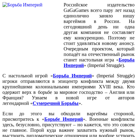
Российское издательство
GaGaGames всего пару лет назад
единолично заняло нишу
варгеймов в России. На
сегодняшний день ни одна
другая компания не составляет
ему конкуренцию. Поэтому не
стоит удивляться новому анонсу.
Очередным проектом, который
попадёт на отечественный рынок
станет настольная игра «
Борьба
Империй
» (Imperial Struggle).
С настольной игрой «
Борьба Империй
» (Imperial Struggle)
игроки отправляются в эпицентр конфликта между двумя
крупнейшими колониальными империями XVIII века. Кто
одержит верх в борьбе за мировое господство – Англия или
Франция? Узнаем в новой игре от авторов
легендарной «
Сумеречной Борьбы
».
Если до этого вы обходили варгеймы стороной,
присмотритесь к «
Борьбе Империй
». Военные конфликты
здесь, безусловно, присутствуют – но кажется, что это совсем
не главное. Порой куда важнее захватить нужный рынок,
выстроить дипломатические отношения или вообще устроить