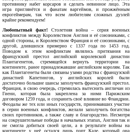
противнику набег корсаров и сделать невинное лицо. Эта
игра приглянётся и фанатам варгеймов, и прожжённым
еврогеймерам, так что всем любителям сложных дуэлей
крайне рекомендуем!
Любопытный факт!
Столетняя война – серия военных
конфликтов между Королевством Англия и её союзниками, с
одной стороны, и Королевством Франция и её союзниками, с
другой, длившихся примерно с 1337 года по 1453 год.
Поводом к этим конфликтам являлись притязания на
французский престол английской королевской династии
Плантагенетов, стремящейся вернуть территории на
континенте, ранее принадлежавшие английским королям. Так
как Плантагенеты были связаны узами родства с французской
династией Капетингов, у английских королей были
достаточно большие шансы заполучить французский престол.
Франция, в свою очередь, стремилась вытеснить англичан из
Гиени, которая была закреплена за ними Парижским
договором 1259 года, и сохранить своё влияние во Фландрии.
Феодалы же тех или иных государств, принимавших участие
в серии военных конфликтов, желали заполучить богатства
своих противников, а также славу и благородство. Несмотря
на сокрушительные победы в начальных этапах, Англия так и
не смогла добиться своей цели, а в результате войны на
континенте у неё остался лишь порт Кале, который она