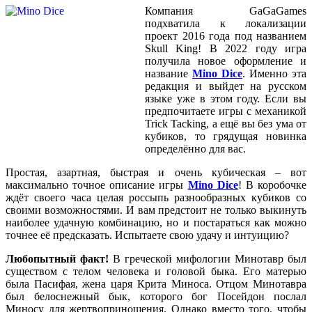
Компания GaGaGames
подхватила к локализации
проект 2016 года под названием
Skull King! В 2022 году игра
получила новое оформление и
название
Mino Dice
. Именно эта
редакция и выйдет на русском
языке уже в этом году. Если вы
предпочитаете игры с механикой
Trick Tacking, а ещё вы без ума от
кубиков, то грядущая новинка
определённо для вас.
Простая, азартная, быстрая и очень кубическая – вот
максимально точное описание игры
Mino Dice
! В коробочке
ждёт своего часа целая россыпь разнообразных кубиков со
своими возможностями. И вам предстоит не только выкинуть
наиболее удачную комбинацию, но и постараться как можно
точнее её предсказать. Испытаете свою удачу и интуицию?
Любопытный факт!
В греческой мифологии Минотавр был
существом с телом человека и головой быка. Его матерью
была Пасифая, жена царя Крита Миноса. Отцом Минотавра
был белоснежный бык, которого бог Посейдон послал
Миносу для жертвоприношения. Однако вместо того, чтобы