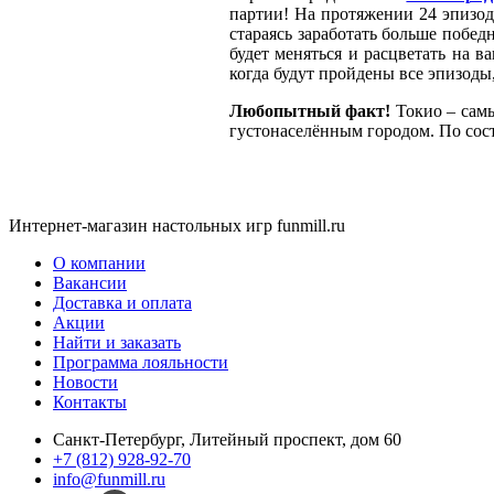
партии! На протяжении 24 эпизод
стараясь заработать больше побед
будет меняться и расцветать на в
когда будут пройдены все эпизоды
Любопытный факт!
Токио – сам
густонаселённым городом. По сост
Интернет-магазин настольных игр funmill.ru
О компании
Вакансии
Доставка и оплата
Акции
Найти и заказать
Программа лояльности
Новости
Контакты
Санкт-Петербург, Литейный проспект, дом 60
+7 (812) 928-92-70
info@funmill.ru