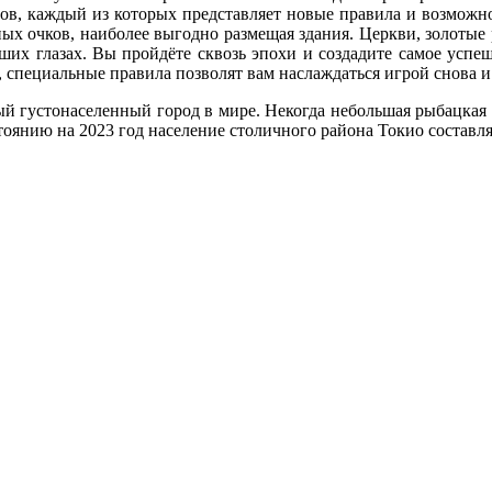
ов, каждый из которых представляет новые правила и возможно
ных очков, наиболее выгодно размещая здания. Церкви, золотые
аших глазах. Вы пройдёте сквозь эпохи и создадите самое успе
, специальные правила позволят вам наслаждаться игрой снова и
ый густонаселенный город в мире. Некогда небольшая рыбацкая д
оянию на 2023 год население столичного района Токио составля