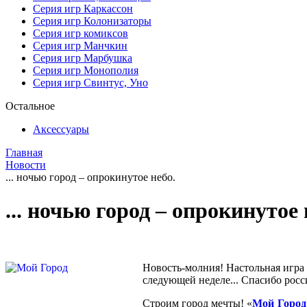
Серия игр Каркассон
Серия игр Колонизаторы
Серия игр комиксов
Серия игр Манчкин
Серия игр Марбушка
Серия игр Монополия
Серия игр Свинтус, Уно
Остальное
Аксессуары
Главная
Новости
... ночью город – опрокинутое небо.
... ночью город – опрокинутое 
Новость-молния! Настольная игра
следующей неделе... Спасибо росс
Строим город мечты! «
Мой Город