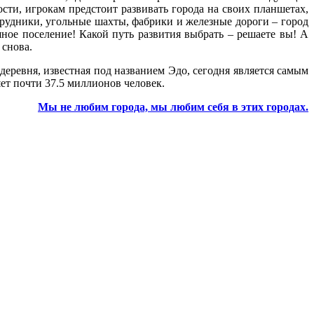
сти, игрокам предстоит развивать города на своих планшетах,
 рудники, угольные шахты, фабрики и железные дороги – город
шное поселение! Какой путь развития выбрать – решаете вы! А
 снова.
еревня, известная под названием Эдо, сегодня является самым
ет почти 37.5 миллионов человек.
Мы не любим города, мы любим себя в этих городах.