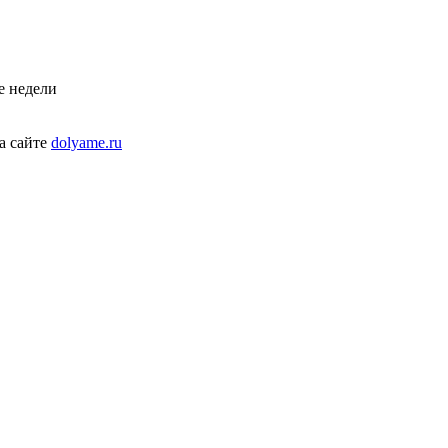
е недели
а сайте
dolyame.ru