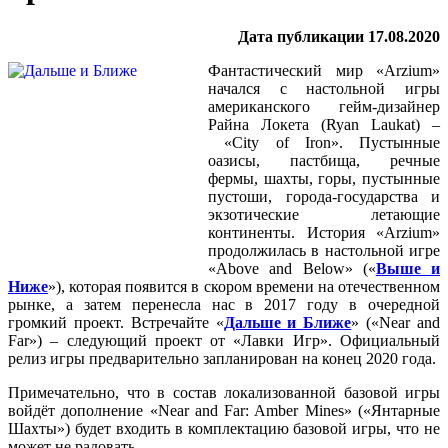
Дата публикации 17.08.2020
Фантастический мир «Arzium»
начался с настольной игры
американского гейм-дизайнер
Райна Локета (Ryan Laukat) –
«City of Iron». Пустынные
оазисы, пастбища, речные
фермы, шахты, горы, пустынные
пустоши, города-государства и
экзотические летающие
континенты. История «Arzium»
продолжилась в настольной игре
«Above and Below» («
Выше и
Ниже
»), которая появится в скором времени на отечественном
рынке, а затем перенесла нас в 2017 году в очередной
громкий проект. Встречайте «
Дальше и Ближе
» («Near and
Far») – следующий проект от «Лавки Игр». Официальный
релиз игры предварительно запланирован на конец 2020 года.
Примечательно, что в состав локализованной базовой игры
войдёт дополнение «Near and Far: Amber Mines» («Янтарные
Шахты») будет входить в комплектацию базовой игры, что не
может не радовать...