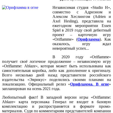
Независимая студия «Studio H»,
совместно с Адриэном и
Алексом Хеслингом (Adrien и
Axel Hesling), представила на
ежегодном мероприятии Essen
Spiel в 2019 году свой дебютный
проект – карточную игру
«Oriflamme» (
Орифламма
). Как
оказалось, игру ждал
невероятный успех...
В 2020 году «Oriflamme»
получает своё логичное продолжение – независимую игру
«Oriflamme: Ablaze», которая может быть использована как
самостоятельная коробка, либо как дополнение к оригиналу.
Всего несколько дней назад представители российского
издательства «Эврикус» поделились своими планами на
локализацию. Официальный релиз «
Орифламма. В огне
»
запланирован на осень 2021 года.
Любопытный факт! В западной версии игры «Oriflamme:
Ablaze» карта персонажа Генерал не входит в базовую
комплектацию и распространяется в формате промо-
материалов. Судя по комментариям представителей компании