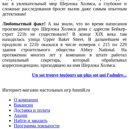
вас в увлекательный мир Шерлока Холмса, а глубокие и
сложные расследования бросят вызов даже самым опытным
детективам!
Любопытный факт!
А вы знали, что во время написания
произведения про Шерлока Холмса дома с адресом Бейкер-
стрит 221b не существовало? В конце XIX века там
находилась улица Upper Baker Street. В дальнейшем её
продлили и 221b оказался в числе номеров с 215 по 229
здания строительного общества Abbey National. На
протяжении многих лет у компании в штате работал
специальный секретарь, который обрабатывал
корреспонденцию, приходящею на имя Шерлока Холмса.
Un sot trouve toujours un plus sot qui l’admire...
Интернет-магазин настольных игр funmill.ru
О компании
Вакансии
Доставка и оплата
Акции
Найти и заказать
Программа лояльности