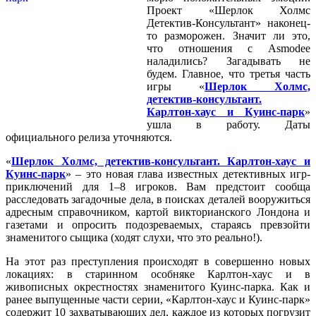
Проект «Шерлок Холмс
Детектив-Консультант» наконец-
то разморожен. Значит ли это,
что отношения с Asmodee
наладились? Загадывать не
будем. Главное, что третья часть
игры «
Шерлок Холмс,
детектив-консультант.
Карлтон-хаус и Куинс-парк
»
ушла в работу. Даты
официального релиза уточняются.
«
Шерлок Холмс, детектив-консультант. Карлтон-хаус и
Куинс-парк
» – это новая глава известных детективных игр-
приключений для 1–8 игроков. Вам предстоит сообща
расследовать загадочные дела, в поисках деталей вооружиться
адресным справочником, картой викторианского Лондона и
газетами и опросить подозреваемых, стараясь превзойти
знаменитого сыщика (ходят слухи, что это реально!).
На этот раз преступления происходят в совершенно новых
локациях: в старинном особняке Карлтон-хаус и в
живописных окрестностях знаменитого Куинс-парка. Как и
ранее выпущенные части серии, «Карлтон-хаус и Куинс-парк»
содержит 10 захватывающих дел, каждое из которых погрузит