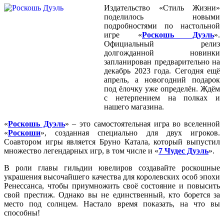
Издательство «Стиль Жизни»
поделилось новыми
подробностями по настольной
игре «
Роскошь Дуэль
».
Официальный релиз
долгожданной новинки
запланирован предварительно на
декабрь 2023 года. Сегодня ещё
апрель, а новогодний подарок
под ёлочку уже определён. Ждём
с нетерпением на полках и
нашего магазина.
«
Роскошь Дуэль
» – это самостоятельная игра во вселенной
«
Роскоши
», созданная специально для двух игроков.
Соавтором игры является Бруно Катала, который выпустил
множество легендарных игр, в том числе и «
7 Чудес Дуэл
ь
».
В роли главы гильдии ювелиров создавайте роскошные
украшения высочайшего качества для королевских особ эпохи
Ренессанса, чтобы приумножить своё состояние и повысить
свой престиж. Однако вы не единственный, кто борется за
место под солнцем. Настало время показать, на что вы
способны!