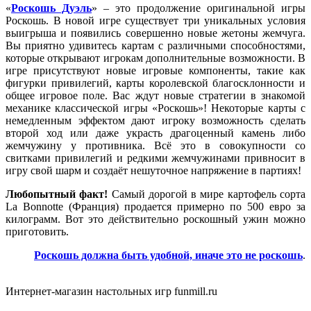
«
Роскошь Дуэль
» – это продолжение оригинальной игры
Роскошь. В новой игре существует три уникальных условия
выигрыша и появились совершенно новые жетоны жемчуга.
Вы приятно удивитесь картам с различными способностями,
которые открывают игрокам дополнительные возможности. В
игре присутствуют новые игровые компоненты, такие как
фигурки привилегий, карты королевской благосклонности и
общее игровое поле. Вас ждут новые стратегии в знакомой
механике классической игры «Роскошь»! Некоторые карты с
немедленным эффектом дают игроку возможность сделать
второй ход или даже украсть драгоценный камень либо
жемчужину у противника. Всё это в совокупности со
свитками привилегий и редкими жемчужинами привносит в
игру свой шарм и создаёт нешуточное напряжение в партиях!
Любопытный факт!
Самый дорогой в мире картофель сорта
La Bonnotte (Франция) продается примерно по 500 евро за
килограмм. Вот это действительно роскошный ужин можно
приготовить.
Роскошь должна быть удобной, иначе это не роскошь
.
Интернет-магазин настольных игр funmill.ru