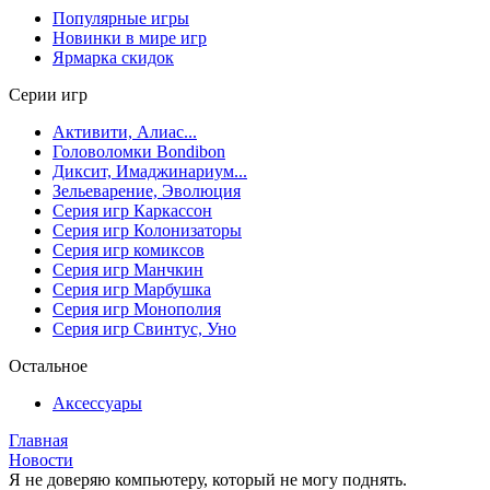
Популярные игры
Новинки в мире игр
Ярмарка скидок
Серии игр
Активити, Алиас...
Головоломки Bondibon
Диксит, Имаджинариум...
Зельеварение, Эволюция
Серия игр Каркассон
Серия игр Колонизаторы
Серия игр комиксов
Серия игр Манчкин
Серия игр Марбушка
Серия игр Монополия
Серия игр Свинтус, Уно
Остальное
Аксессуары
Главная
Новости
Я не доверяю компьютеру, который не могу поднять.