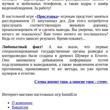
жучков и мобильных телефонов, а также кадры с камер
видеонаблюдения. За работу!
В настольной игре «
Прослушка
» игрокам предстоит заняться
расследованием 15 запутанных дел. Для этого потребуется
прослушать соответствующую звуковую дорожку,
проанализировать её и сделать выводы. Вы уверены, что вам
ничего не показалось? Вам точно ничего не послышалось?
Ведь от этого зависит результат. Время покажет...
Любопытный факт!
А вы знали, что первые
специализированные государственные органы разведки и
контрразведки были созданы в древних Шумере и Египте.
Они занимались добыванием информации путем
подслушивания и выведывания, а также выявлением агентов
противника, применявших те же методы, но уже против
шумеров и египтян.
Стены имеют уши, а многие уши – стену
.
Интернет-магазин настольных игр funmill.ru
О компании
Вакансии