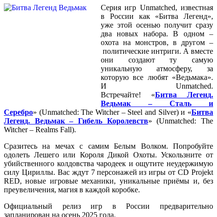
Серия игр Unmatched, известная
в России как «Битва Легенд»,
уже этой осенью получит сразу
два новых набора. В одном –
охота на монстров, в другом –
политические интриги. А вместе
они создают ту самую
уникальную атмосферу, за
которую все любят «Ведьмака».
И Unmatched.
Встречайте! «
Битва Легенд.
Ведьмак – Сталь и
Серебро
» (Unmatched: The Witcher – Steel and Silver) и «
Битва
Легенд. Ведьмак – Гибель Королевств
» (Unmatched: The
Witcher – Realms Fall).
Сразитесь на мечах с самим Белым Волком. Попробуйте
одолеть Лешего или Короля Дикой Охоты. Ускользните от
убийственного колдовства чародеек и ощутите неудержимую
силу Цириллы. Вас ждут 7 персонажей из игры от CD Projekt
RED, новые игровые механики, уникальные приёмы и, без
преувеличения, магия в каждой коробке.
Официальный релиз игр в России предварительно
запланирован на осень 2025 года.