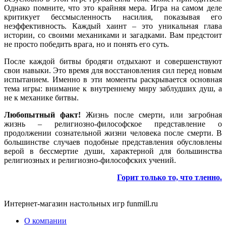
Однако помните, что это крайняя мера. Игра на самом деле
критикует бессмысленность насилия, показывая его
неэффективность. Каждый хаинт – это уникальная глава
истории, со своими механиками и загадками. Вам предстоит
не просто победить врага, но и понять его суть.
После каждой битвы бродяги отдыхают и совершенствуют
свои навыки. Это время для восстановления сил перед новым
испытанием. Именно в эти моменты раскрывается основная
тема игры: внимание к внутреннему миру заблудших душ, а
не к механике битвы.
Любопытный факт!
Жизнь после смерти, или загробная
жизнь – религиозно-философское представление о
продолжении сознательной жизни человека после смерти. В
большинстве случаев подобные представления обусловлены
верой в бессмертие души, характерной для большинства
религиозных и религиозно-философских учений.
Горит только то, что тленно.
Интернет-магазин настольных игр funmill.ru
О компании