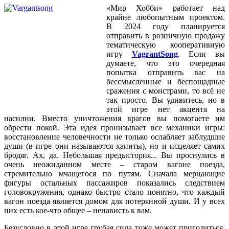
«Мир Хобби» работает над
крайне любопытным проектом.
В 2024 году планируется
отправить в розничную продажу
тематическую кооперативную
игру
VagrantSong
. Если вы
думаете, что это очередная
попытка отправить вас на
бессмысленные и беспощадные
сражения с монстрами, то всё не
так просто. Вы удивитесь, но в
этой игре нет акцента на
насилии. Вместо уничтожения врагов вы помогаете им
обрести покой. Эта идея пронизывает все механики игры:
восстановление человечности не только ослабляет заблудшие
души (в игре они называются хаинты), но и исцеляет самих
бродяг. Ах, да. Небольшая предыстория... Вы проснулись в
очень неожиданном месте – старом вагоне поезда,
стремительно мчащегося по путям. Сначала мерцающие
фигуры остальных пассажиров показались следствием
головокружения, однако быстро стало понятно, что каждый
вагон поезда является домом для потерянной души. И у всех
них есть кое-что общее – ненависть к вам.
Безусловно в этой игре грубая сила тоже может пригодиться.