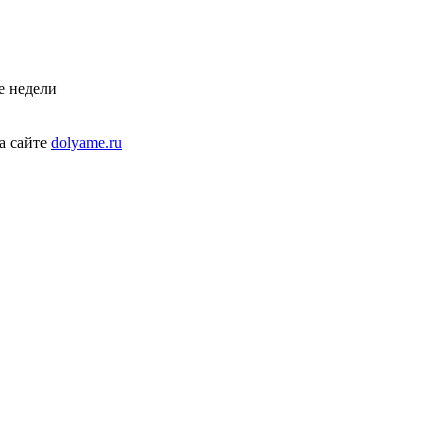
е недели
а сайте
dolyame.ru