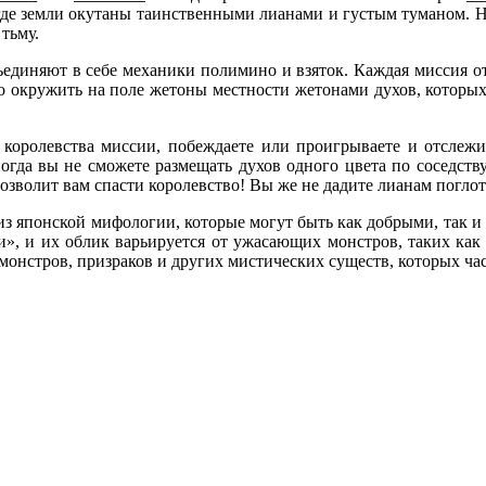
 где земли окутаны таинственными лианами и густым туманом. Н
тьму.
единяют в себе механики полимино и взяток. Каждая миссия от
о окружить на поле жетоны местности жетонами духов, которы
 королевства миссии, побеждаете или проигрываете и отслежи
гда вы не сможете размещать духов одного цвета по соседству
озволит вам спасти королевство! Вы же не дадите лианам поглот
 из японской мифологии, которые могут быть как добрыми, так 
», и их облик варьируется от ужасающих монстров, таких как 
 монстров, призраков и других мистических существ, которых ча