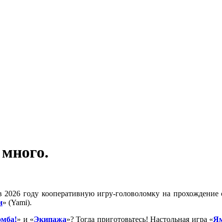
 много.
 2026 году кооперативную игру-головоломку на прохождение о
и
» (Yami).
омба
!
» и «
Экипажа
»? Тогда приготовьтесь! Настольная игра «
Я