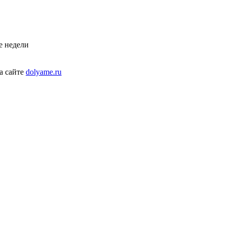
е недели
а сайте
dolyame.ru