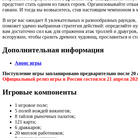
предстоит стать одним из таких героев. Организовывайте отва
гавани. И тогда вы возвыситесь, став настоящим чемпионом в 
В игре вас ожидает 8 увлекательных и разнообразных раундов,
поможет удачно выбранная стратегия действий: определяйте н
вам достаточно сил как для отражения атак троллей и драугров
всеоружии, чтобы сразить древних чудовищ, прославиться и ст
Дополнительная информация
Анонс игры
Поступление игры запланировано предварительно после 20 
Официальный релиз игры в России состоялся 21 апреля 202
Игровые компоненты
1 игровое поле;
5 полей вождей викингов;
8 тайлов рыночных палаток;
121 карта;
6 драккаров;
20 миплов работников;