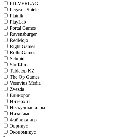
PD-VERLAG
Pegasus Spiele
Piatnik
PlayLab
Portal Games
Ravensburger
RedMojo
Right Games
RollinGames
Schmidt
Stuff-Pro
Tabletop KZ
The Op Games
Vesuvius Media
Zvezda
Единорог
Интерхит
Нескучные игры
НизаГамс
Фабрика игр
Эврикус
Экономикус