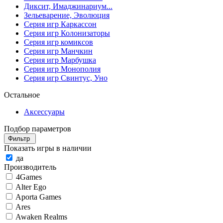
Диксит, Имаджинариум...
Зельеварение, Эволюция
Серия игр Каркассон
Серия игр Колонизаторы
Серия игр комиксов
Серия игр Манчкин
Серия игр Марбушка
Серия игр Монополия
Серия игр Свинтус, Уно
Остальное
Аксессуары
Подбор параметров
Фильтр
Показать игры в наличии
да
Производитель
4Games
Alter Ego
Aporta Games
Ares
Awaken Realms