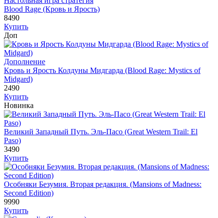
Настольная игра стратегия
Blood Rage (Кровь и Ярость)
8490
Купить
Доп
Дополнение
Кровь и Ярость Колдуны Мидгарда (Blood Rage: Mystics of
Midgard)
2490
Купить
Новинка
Великий Западный Путь. Эль-Пасо (Great Western Trail: El
Paso)
3490
Купить
Особняки Безумия. Вторая редакция. (Mansions of Madness:
Second Edition)
9990
Купить