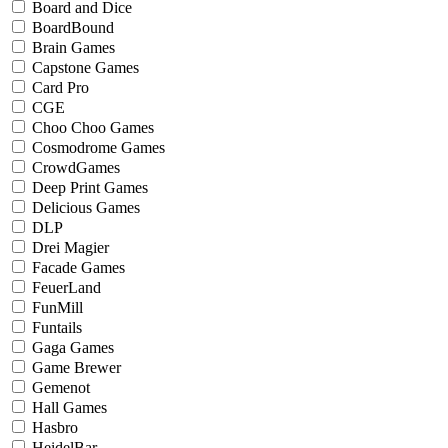
Board and Dice
BoardBound
Brain Games
Capstone Games
Card Pro
CGE
Choo Choo Games
Cosmodrome Games
CrowdGames
Deep Print Games
Delicious Games
DLP
Drei Magier
Facade Games
FeuerLand
FunMill
Funtails
Gaga Games
Game Brewer
Gemenot
Hall Games
Hasbro
HeidelBar