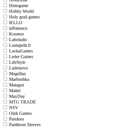
Histogame
Hobby World
Holy grail games
IELLO
inPatience
Kosmos
Laboludic
Lautapelit.fi
LavkaGames
Leder Games
LifeStyle
Ludonovo
Magellan
Marbushka
Matagot
Mattel
MayDay
MTG TRADE
NSV
Oink Games
Pandora
Pantheon Sleeves