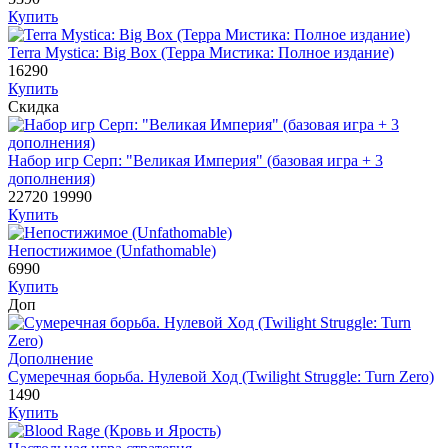
Купить
Terra Mystica: Big Box (Терра Мистика: Полное издание)
16290
Купить
Скидка
Набор игр Серп: "Великая Империя" (базовая игра + 3
дополнения)
22720
19990
Купить
Непостижимое (Unfathomable)
6990
Купить
Доп
Дополнение
Сумеречная борьба. Нулевой Ход (Twilight Struggle: Turn Zero)
1490
Купить