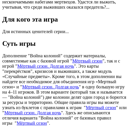
нескончаемыми набегами мертвецов. Удастся ли выжить,
учитывая, что среди выживших оказался предатель?...
Для кого эта игра
Для истинных ценителей серии...
Суть игры
Дополнение "Война колоний" содержит материалы,
совместимые как с базовой игрой "
Мёртвый сезон
", так и с
игрой "
Мёртвый сезон. Долгая ночь
". Это карты
"перекрёстков", кризисов и выживших, а также модуль
«Случайные предметы». Кроме того, в этом дополнении вы
найдете все необходимое для объединения игр «Мертвый
сезон» и "
Мёртвый сезон. Долгая ночь
" в одну большую игру
на 4–11 игроков. В этом варианте (который так и называется
— "Война колоний") две колонии делят один город и борются
за ресурсы и территорию. Общие правила игры вы можете
узнать из буклетов с правилами к играм "
Мёртвый сезон
" или
"
Мёртвый сезон. Долгая ночь
". Здесь же описываются
отличия варианта "Война колоний" от базовых правил
игры "
Мёртвый сезон
".