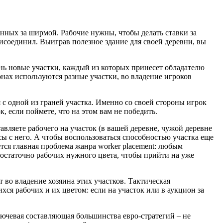
анных за ширмой. Рабочие нужны, чтобы делать ставки за
рисоединил. Выиграв полезное здание для своей деревни, вы
ень новые участки, каждый из которых принесет обладателю
онах используются разные участки, во владение игроков
я с одной из граней участка. Именно со своей стороны игрок
, если поймете, что на этом вам не победить.
вляете рабочего на участок (в вашей деревне, чужой деревне
рсы с него. А чтобы воспользоваться способностью участка еще
ется главная проблема жанра worker placement: любым
 достаточно рабочих нужного цвета, чтобы прийти на уже
т во владение хозяина этих участков. Тактическая
я рабочих и их цветом: если на участок или в аукцион за
ючевая составляющая большинства евро-стратегий – не