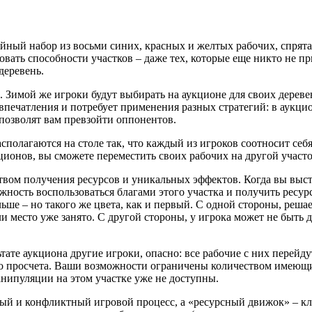
чайный набор из восьми синих, красных и желтых рабочих, спрят
овать способности участков – даже тех, которые еще никто не п
деревень.
. Зимой же игроки будут выбирать на аукционе для своих дерев
впечатления и потребует применения разных стратегий: в аукци
позволят вам превзойти оппонентов.
асполагаются на столе так, что каждый из игроков соотносит себ
ционов, вы сможете переместить своих рабочих на другой участок
твом получения ресурсов и уникальных эффектов. Когда вы выста
можность воспользоваться благами этого участка и получить ресу
льше – но такого же цвета, как и первый. С одной стороны, реша
ли место уже занято. С другой стороны, у игрока может не быть
тате аукциона другие игроки, опасно: все рабочие с них перейду
го просчета. Ваши возможности ограничены количеством имеющихс
анипуляции на этом участке уже не доступны.
ый и конфликтный игровой процесс, а «ресурсный движок» – кл