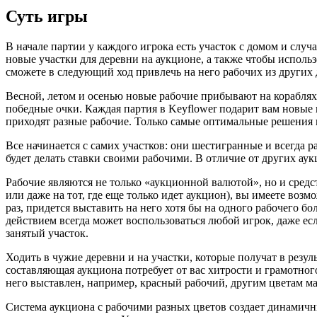
Суть игры
В начале партии у каждого игрока есть участок с домом и слу
новые участки для деревни на аукционе, а также чтобы использ
сможете в следующий ход привлечь на него рабочих из других 
Весной, летом и осенью новые рабочие прибывают на кораблях
победные очки. Каждая партия в Keyflower подарит вам новые 
приходят разные рабочие. Только самые оптимальные решения 
Все начинается с самих участков: они шестигранные и всегда р
будет делать ставки своими рабочими. В отличие от других аук
Рабочие являются не только «аукционной валютой», но и средс
или даже на тот, где еще только идет аукцион), вы имеете воз
раз, придется выставить на него хотя бы на одного рабочего бо
действием всегда может воспользоваться любой игрок, даже ес
занятый участок.
Ходить в чужие деревни и на участки, которые получат в резуль
составляющая аукциона потребует от вас хитрости и грамотно
него выставлен, например, красный рабочий, другим цветам м
Система аукциона с рабочими разных цветов создает динамичн