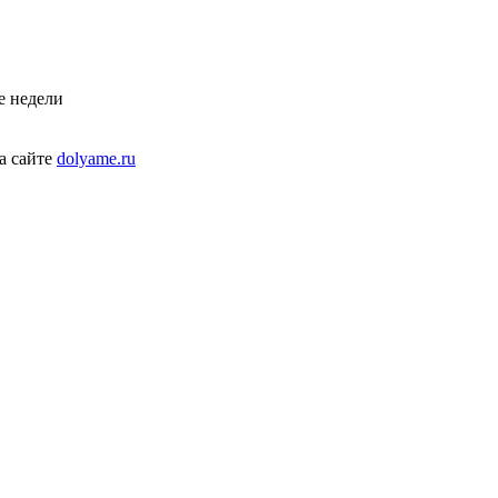
е недели
а сайте
dolyame.ru