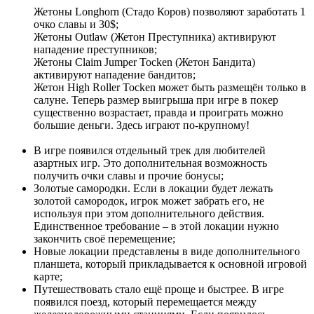
Жетоны Longhorn (Стадо Коров) позволяют заработать 1
очко славы и 30$;
Жетоны Outlaw (Жетон Преступника) активируют
нападение преступников;
Жетоны Claim Jumper Tocken (Жетон Бандита)
активируют нападение бандитов;
Жетон High Roller Tocken может быть размещён только в
салуне. Теперь размер выигрыша при игре в покер
существенно возрастает, правда и проиграть можно
большие деньги. Здесь играют по-крупному!
В игре появился отдельный трек для любителей
азартных игр. Это дополнительная возможность
получить очки славы и прочие бонусы;
Золотые самородки. Если в локации будет лежать
золотой самородок, игрок может забрать его, не
используя при этом дополнительного действия.
Единственное требование – в этой локации нужно
закончить своё перемещение;
Новые локации представлены в виде дополнительного
планшета, который прикладывается к основной игровой
карте;
Путешествовать стало ещё проще и быстрее. В игре
появился поезд, который перемещается между