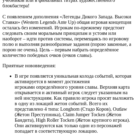
учебников или в финальных титрах художественного
блокбастера!
С появлением дополнения «Легенды Дикого Запада. Высоки
Ставки» (Western Legends Ante Up) общая игровая концепция
осталась без изменений. Игрокам по-прежнему предстоит
следовать своим моральным принципам и устоям или
наоборот – идти против системы, перемещаясь по игровому
полю и выполняя разнообразные задания (порою законные, а
порою не очень). Цель – первым набрать определённое
количество победных очков (очков славы).
Приятные нововведения:
В игре появляется уникальная колода событий, которая
активируется в момент достижения
игроками определённого уровня славы. Верхняя карта
открывается и активный игрок следует указанным на
ней инструкциям. Как правило игрока просят выложить
в одну из локаций жетон событий. Всего их
представлено 4 типа: Longhorn (Стадо Коров), Outlaw
(Жетон Преступника), Claim Jumper Tocken (Жетон
Бандита), High Roller Tocken (Жетон крупного игрока).
Они активируются как только один из персонажей
попадает в соответствующую локацию.