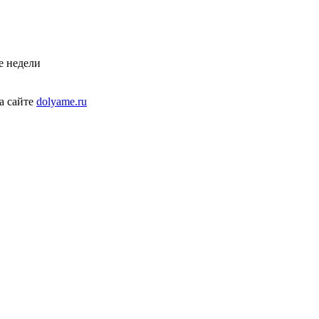
е недели
а сайте
dolyame.ru