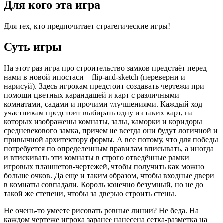
Для кого эта игра
Для тех, кто предпочитает стратегические игры!
Суть игры
На этот раз игра про строительство замков предстаёт перед
нами в новой ипостаси – flip-and-sketch (переверни и
нарисуй). Здесь игрокам предстоит создавать чертежи при
помощи цветных карандашей и карт с различными
комнатами, садами и прочими улучшениями. Каждый ход
участникам предстоит выбирать одну из таких карт, на
которых изображены комнаты, залы, каморки и коридоры
средневекового замка, причем не всегда они будут логичной и
привычной архитектору формы. А все потому, что для победы
потребуется по определенным правилам вписывать, а иногда
и втискивать эти комнаты в строго отведённые рамки
игровых планшетов-чертежей, чтобы получить как можно
больше очков. Да еще и таким образом, чтобы входные двери
в комнаты совпадали. Король конечно безумный, но не до
такой же степени, чтобы за дверью строить стены.
Не очень-то умеете рисовать ровные линии? Не беда. На
каждом чертеже игрока заранее нанесена сетка-разметка на