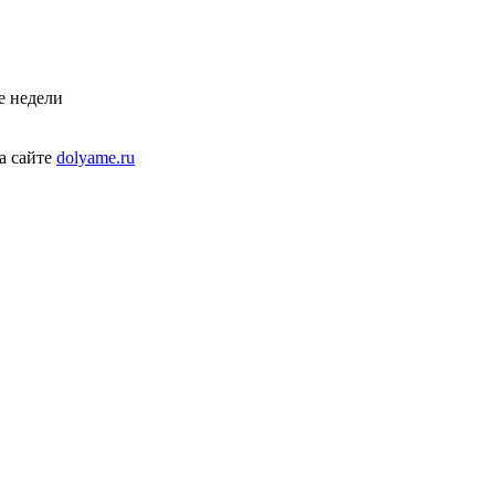
е недели
а сайте
dolyame.ru