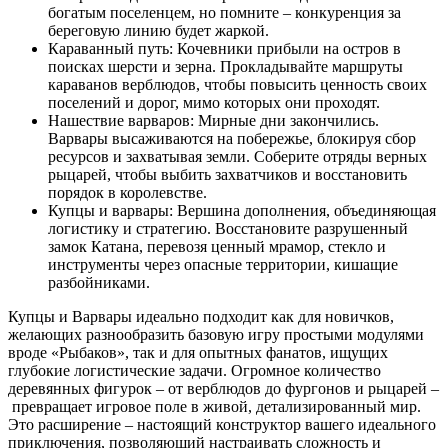
богатым поселенцем, но помните – конкуренция за
береговую линию будет жаркой.
Караванный путь: Кочевники прибыли на остров в
поисках шерсти и зерна. Прокладывайте маршруты
караванов верблюдов, чтобы повысить ценность своих
поселений и дорог, мимо которых они проходят.
Нашествие варваров: Мирные дни закончились.
Варвары высаживаются на побережье, блокируя сбор
ресурсов и захватывая земли. Соберите отряды верных
рыцарей, чтобы выбить захватчиков и восстановить
порядок в королевстве.
Купцы и варвары: Вершина дополнения, объединяющая
логистику и стратегию. Восстановите разрушенный
замок Катана, перевозя ценный мрамор, стекло и
инструменты через опасные территории, кишащие
разбойниками.
Купцы и Варвары идеально подходит как для новичков,
желающих разнообразить базовую игру простыми модулями
вроде «Рыбаков», так и для опытных фанатов, ищущих
глубокие логистические задачи. Огромное количество
деревянных фигурок – от верблюдов до фургонов и рыцарей –
превращает игровое поле в живой, детализированный мир.
Это расширение – настоящий конструктор вашего идеального
приключения, позволяющий настраивать сложность и