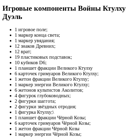
Игровые компоненты Войны Ктулху
Дуэль
1 игровое поле;
1 маркер конца света;
1 маркер увядания;
12 знаков Древних;
12 врат;
19 пластиковых подставок;
10 кубиков D6;
1 планшет фракции Великого Ктулху
6 карточек гримуаров Великого Ктулху;
1 жетон фракции Великого Ктулху;
1 маркер энергии Великого Ктулху;
6 жетонов культистов Аколитов;
4 фигурок глубоководных;
2 фигурки шаггота;
2 фигурки звёздных отродия;
1 фигурка Ктулху;\
1 планшет фракции Чёрной Козы;
6 карточек гримуаров Чёрной Козы;
1 жетон фракции Чёрной Козы
1 маркер энергии Чёрной Козы;