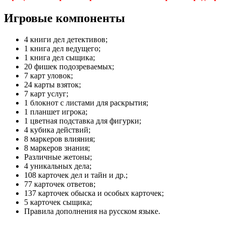
Игровые компоненты
4 книги дел детективов;
1 книга дел ведущего;
1 книга дел сыщика;
20 фишек подозреваемых;
7 карт уловок;
24 карты взяток;
7 карт услуг;
1 блокнот с листами для раскрытия;
1 планшет игрока;
1 цветная подставка для фигурки;
4 кубика действий;
8 маркеров влияния;
8 маркеров знания;
Различные жетоны;
4 уникальных дела;
108 карточек дел и тайн и др.;
77 карточек ответов;
137 карточек обыска и особых карточек;
5 карточек сыщика;
Правила дополнения на русском языке.