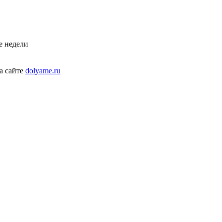
е недели
а сайте
dolyame.ru