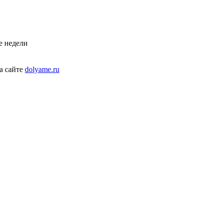
е недели
а сайте
dolyame.ru