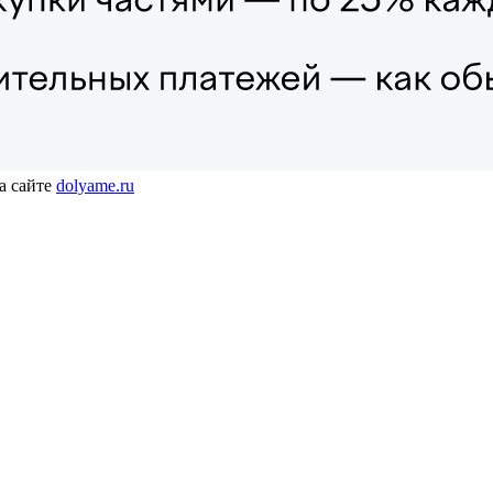
а сайте
dolyame.ru