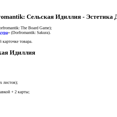
romantik: Сельская Идиллия - Эстетика 
orfromantik: The Board Game);
кура
» (Dorfromantik: Sakura).
 карточке товара.
кая Идиллия
х листов);
вкой + 2 карты;