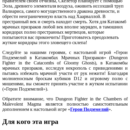
правителем своей отчизны, Скелетор планирует с помощью
Эола, древнего элементаля воздуха, оживить иссохший труп
Валиариса, самого могущественного дракона древности, и
обрести неограниченную власть над Хаарваллой. В
престранный век и смерть находит смерть. Хотя для Катакомб
мрачных призраков любой век вполне зауряден, в тамошних
коридорах полно престранных мертвецов, которые
попытаются вас прикончить! Приготовьтесь преодолевать
жуткие коридоры этого зловещего склепа!
Следуйте за нашими героями, с настольной игрой «Герои
Подземелий в Катакомбах Мрачных Призраков» (Dungeon
Fighter in the Catacombs of Gloomy Ghosts), в Катакомбы
мрачных призраков, исследуя некрополь с привидениями и
пытаясь избежать мрачной участи от рук нежити! Благодаря
молниеносным броскам кубиков D12 и игровому полю с
мишенями, вы сможете принять участие в жутком испытании
(«Герои Подземелий»).
Обратите внимание, что Dungeon Fighter in the Chambers of
Malevolent Magma является полностью самостоятельным
дополнением к настольной игре «
Герои Подземелий
».
Для кого эта игра