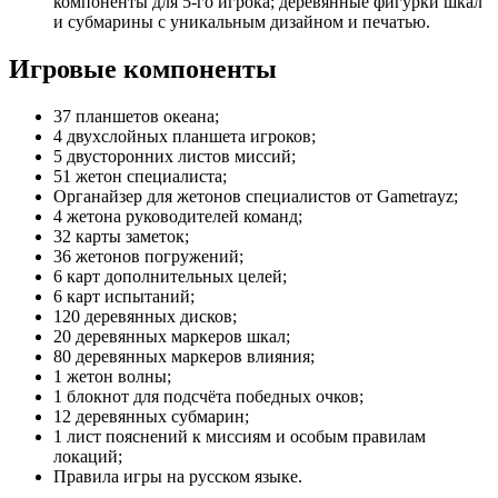
компоненты для 5-го игрока; деревянные фигурки шкал
и субмарины с уникальным дизайном и печатью.
Игровые компоненты
37 планшетов океана;
4 двухслойных планшета игроков;
5 двусторонних листов миссий;
51 жетон специалиста;
Органайзер для жетонов специалистов от Gametrayz;
4 жетона руководителей команд;
32 карты заметок;
36 жетонов погружений;
6 карт дополнительных целей;
6 карт испытаний;
120 деревянных дисков;
20 деревянных маркеров шкал;
80 деревянных маркеров влияния;
1 жетон волны;
1 блокнот для подсчёта победных очков;
12 деревянных субмарин;
1 лист пояснений к миссиям и особым правилам
локаций;
Правила игры на русском языке.