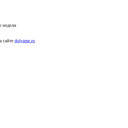
е недели
а сайте
dolyame.ru