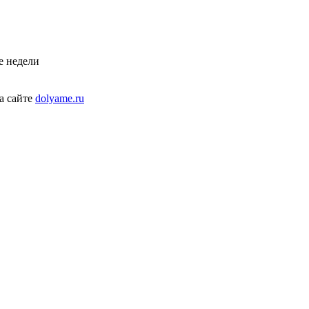
е недели
а сайте
dolyame.ru