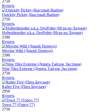
2750
Купить
Quickity Pickity (Быстрый Выбор)
2750
Купить
Holterdiepolter a.k.a. DroPolter (Игра на Ладони)
2590
Купить
Moving Wild (Дикий Переезд)
2590
Купить
Nine Tiles Extreme (Девять Тайлов Экстрим)
2750
Купить
Rafter Five (Пять Брусьев)
2950
Купить
Town 77 (Город 77)
2750