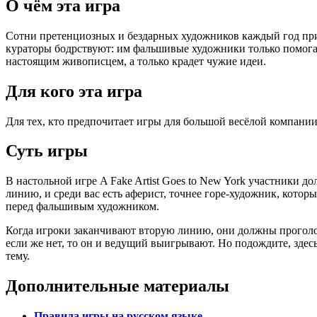
О чём эта игра
Сотни претенциозных и бездарных художников каждый год прие
кураторы бодрствуют: им фальшивые художники только помогаю
настоящим живописцем, а только крадет чужие идеи.
Для кого эта игра
Для тех, кто предпочитает игры для большой весёлой компании
Суть игры
В настольной игре A Fake Artist Goes to New York участники д
линию, и среди вас есть аферист, точнее горе-художник, котор
перед фальшивым художником.
Когда игроки заканчивают вторую линию, они должны проголосо
если же нет, то он и ведущий выигрывают. Но подождите, здесь
тему.
Дополнительные материалы
Правила игры на русском языке