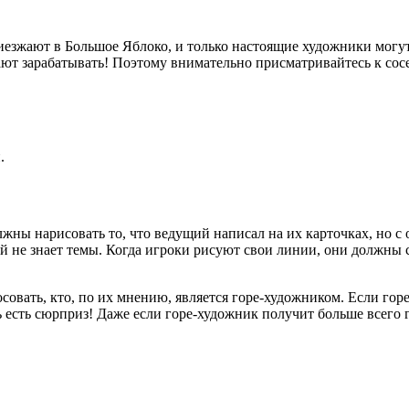
зжают в Большое Яблоко, и только настоящие художники могут 
т зарабатывать! Поэтому внимательно присматривайтесь к сосед
.
олжны нарисовать то, что ведущий написал на их карточках, но 
ый не знает темы. Когда игроки рисуют свои линии, они должны с
вать, кто, по их мнению, является горе-художником. Если горе
 есть сюрприз! Даже если горе-художник получит больше всего г